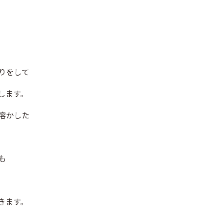
りをして
します。
溶かした
も
きます。