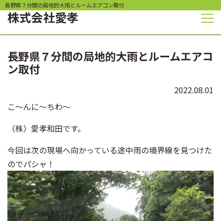
長野県７分間の局地的大雨とルームエアコン取付
株式会社
愛孝
長野県７分間の局地的大雨とルームエアコ
ン取付
2022.08.01
こ〜んに〜ちわ〜
（株）愛孝和田です。
今回は次の現場へ向かっている途中雨の境界線を見つけた
のでパシャ！